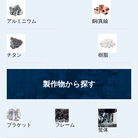
アルミニウム
銅/真鍮
チタン
樹脂
製作物から探す
ブラケット
フレーム
筐体