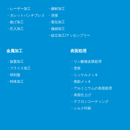
レーザー加工
鋼材加工
タレットパンチプレス
溶接
曲げ加工
製缶加工
圧入加工
微細加工
組立加工/アッセンブリー
金属加工
表面処理
旋盤加工
リン酸徹皮膜処理
フライス加工
塗装
研削盤
ニッケルメッキ
特殊加工
亜鉛メッキ
アルミニウムの表面処理
表面仕上げ
テフロンコーティング
シルク印刷