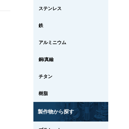
ステンレス
鉄
アルミニウム
銅/真鍮
チタン
樹脂
製作物から探す