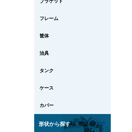
ブラケット
フレーム
筐体
治具
タンク
ケース
カバー
形状から探す