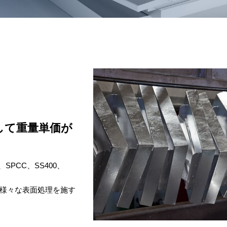
して重量単価が
。
PCC、SS400、
。
様々な表面処理を施す