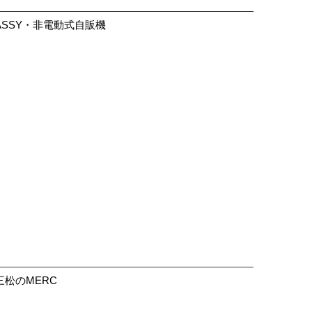
ASSY・非電動式自販機
大きく見る
三松のMERC