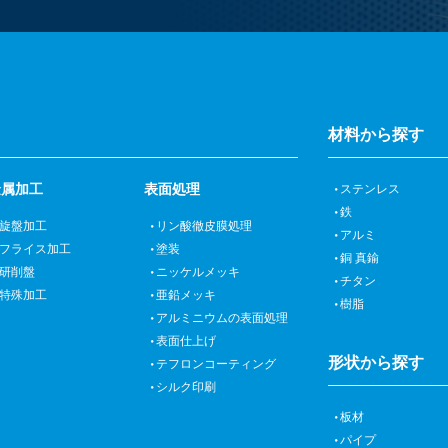
材料から探す
金属加工
表面処理
ステンレス
鉄
旋盤加工
リン酸徹皮膜処理
アルミ
フライス加工
塗装
銅 真鍮
研削盤
ニッケルメッキ
チタン
特殊加工
亜鉛メッキ
樹脂
アルミニウムの表面処理
表面仕上げ
形状から探す
テフロンコーティング
シルク印刷
板材
パイプ