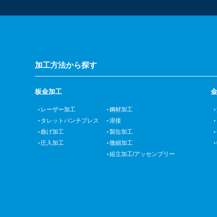
加工方法から探す
板金加工
レーザー加工
鋼材加工
タレットパンチプレス
溶接
曲げ加工
製缶加工
圧入加工
微細加工
組立加工/アッセンブリー