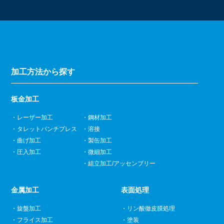
加工方法から探す
板金加工
レーザー加工
鋼材加工
タレットパンチプレス
溶接
曲げ加工
製缶加工
圧入加工
微細加工
組立加工/アッセンブリー
金属加工
表面処理
旋盤加工
リン酸徹皮膜処理
フライス加工
塗装