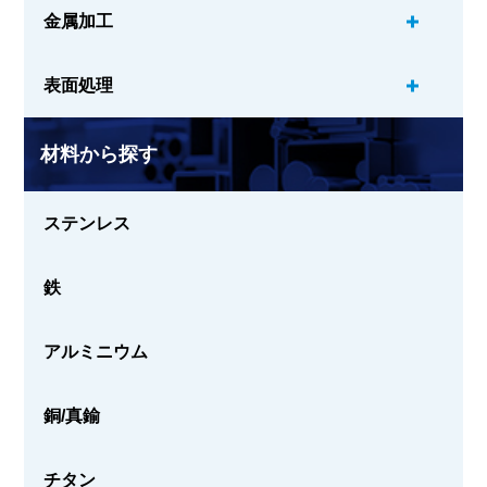
金属加工
表面処理
材料から探す
ステンレス
鉄
アルミニウム
銅/真鍮
チタン