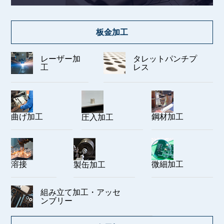
板金加工
レーザー加
タレットパンチプ
工
レス
曲げ加工
鋼材加工
圧入加工
溶接
微細加工
製缶加工
組み立て加工・アッセ
ンブリー