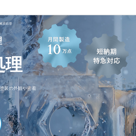
被膜処理
理
処理
塗装の外観や密着