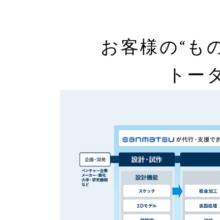
お客様の“も
トー