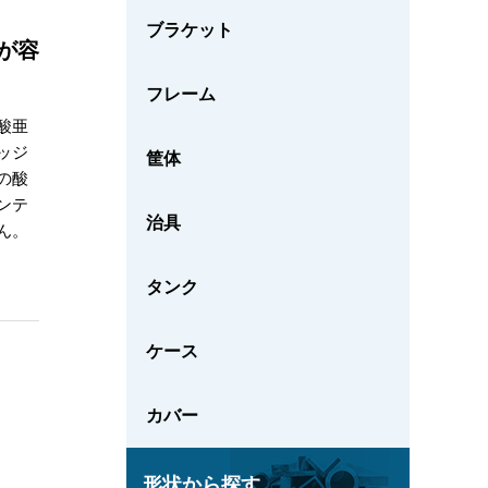
ブラケット
が容
フレーム
酸亜
ッジ
筐体
の酸
ンテ
治具
ん。
タンク
ケース
カバー
形状から探す