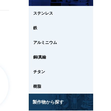
ステンレス
鉄
アルミニウム
銅/真鍮
チタン
樹脂
製作物から探す