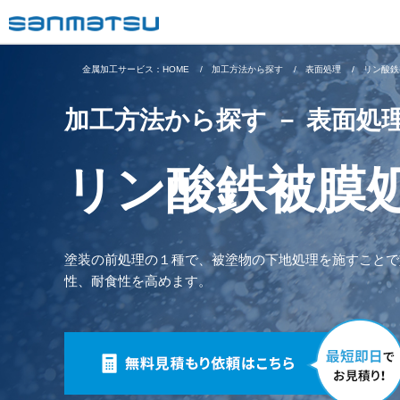
金属加工サービス：HOME
加工方法から探す
表面処理
リン酸鉄
加工方法から探す － 表面処
リン酸鉄被膜
塗装の前処理の１種で、被塗物の下地処理を施すことで
性、耐食性を高めます。