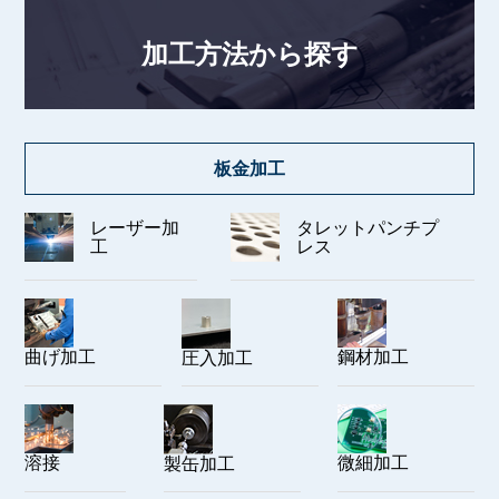
加工方法から探す
板金加工
レーザー加
タレットパンチプ
工
レス
曲げ加工
鋼材加工
圧入加工
溶接
微細加工
製缶加工