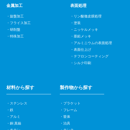
金属加工
表面処理
旋盤加工
リン酸徹皮膜処理
フライス加工
塗装
研削盤
ニッケルメッキ
特殊加工
亜鉛メッキ
アルミニウムの表面処理
表面仕上げ
テフロンコーティング
シルク印刷
材料から探す
製作物から探す
ステンレス
ブラケット
鉄
フレーム
アルミ
筐体
銅 真鍮
治具
チタン
タンク