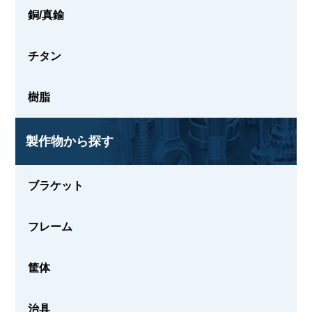
銅/真鍮
チタン
樹脂
製作物から探す
ブラケット
フレーム
筐体
治具