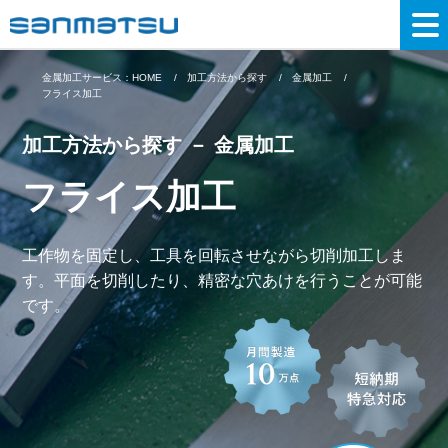
金属加工サービス：HOME
加工方法から探す
金属加工
フライス加工
加工方法から探す － 金属加工
フライス加工
工作物を固定し、工具を回転させながら切削加工しま
す。平面を切削したり、精密な穴あけを行うことが可能
です。