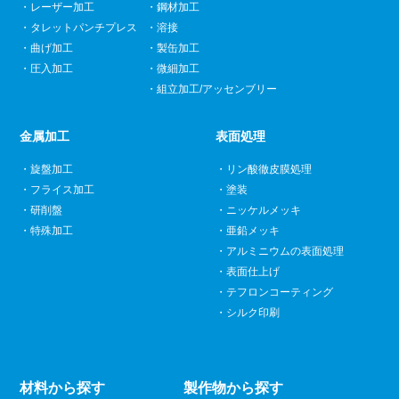
レーザー加工
鋼材加工
タレットパンチプレス
溶接
曲げ加工
製缶加工
圧入加工
微細加工
組立加工/アッセンブリー
金属加工
表面処理
旋盤加工
リン酸徹皮膜処理
フライス加工
塗装
研削盤
ニッケルメッキ
特殊加工
亜鉛メッキ
アルミニウムの表面処理
表面仕上げ
テフロンコーティング
シルク印刷
材料から探す
製作物から探す